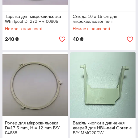
Тарілка для мікрохвильовки
Слюда 10 x 15 см для
Whirlpool D=272 мм 00806
мікрохвильової печі
Немає в наявності
Немає в наявності
240
40
₴
₴
Ролер для мікрохвильовки
Важіль кнопки відчинення
D=17.5 mm, H = 12 mm Б/У
дверей для НВЧ-печі Gorenje
04688
Б/У MMO20DW