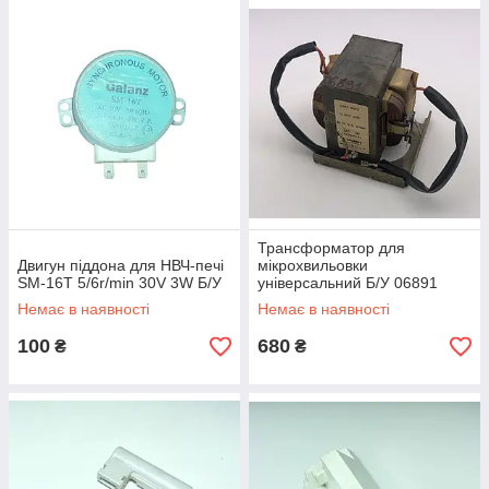
Трансформатор для
Двигун піддона для НВЧ-печі
мікрохвильовки
SM-16T 5/6r/min 30V 3W Б/У
універсальний Б/У 06891
Немає в наявності
Немає в наявності
100
680
₴
₴