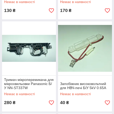
Немає в наявності
Немає в наявності
130
170
₴
₴
Тримач мікроперемикача для
мікрохвильовки Panasonic Б/
Запобіжник високовольтний
У NN-ST337W
для НВЧ-печі Б/У 5kV 0.65A
Немає в наявності
Немає в наявності
280
40
₴
₴