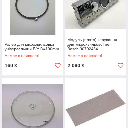
Модуль (плата) керування
Ролер для мікрохвильовки
для мікрохвильової печі
універсальний Б/У D=190mm
Bosch 00792464
Немає в наявності
Немає в наявності
160
2 090
₴
₴