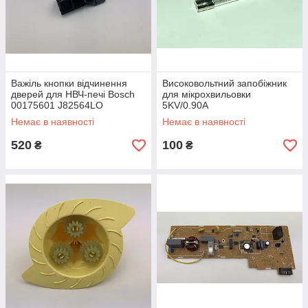
Важіль кнопки відчинення
Високовольтний запобіжник
дверей для НВЧ-печі Bosch
для мікрохвильовки
00175601 J82564LO
5KV/0.90A
Немає в наявності
Немає в наявності
520
100
₴
₴