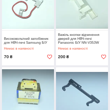
Важіль кнопки відчинення
Високовольтний запобіжник
дверей для НВЧ-печі
для НВЧ-печі Samsung Б/У
Panasonic Б/У NN-V353W
Немає в наявності
Немає в наявності
70
200
₴
₴