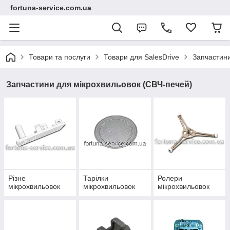
fortuna-service.com.ua
Товари та послуги
Товари для SalesDrive
Запчастини
Запчастини для мікрохвильовок (СВЧ-печей)
Різне
Тарілки
Ролери
мікрохвильовок
мікрохвильовок
мікрохвильовок