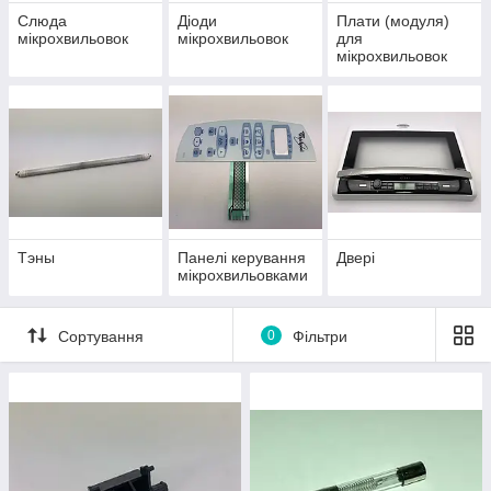
Слюда
Діоди
Плати (модуля)
мікрохвильовок
мікрохвильовок
для
мікрохвильовок
Тэны
Панелі керування
Двері
мікрохвильовками
Сортування
0
Фільтри