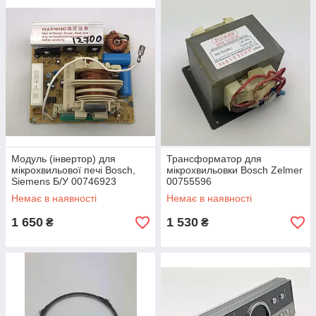
Модуль (інвертор) для
Трансформатор для
мікрохвильової печі Bosch,
мікрохвильовки Bosch Zelmer
Siemens Б/У 00746923
00755596
00708815
Немає в наявності
Немає в наявності
1 650
1 530
₴
₴