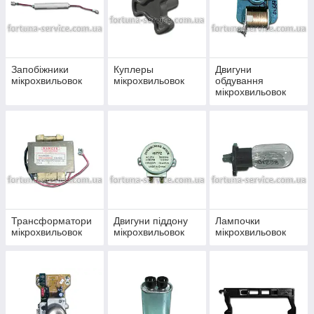
Запобіжники
Куплеры
Двигуни
мікрохвильовок
мікрохвильовок
обдування
мікрохвильовок
Трансформатори
Двигуни піддону
Лампочки
мікрохвильовок
мікрохвильовок
мікрохвильовок