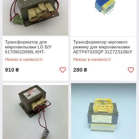
Трансформатор для
Трансформатор чергового
мікрохвильовки LG Б/У
режиму для мікрохвильовки
6170W1D098L KHT-
AETP4T020QP 31Z7ZS10Б/У
R701ELGA Class-220
Немає в наявності
Немає в наявності
910
280
₴
₴