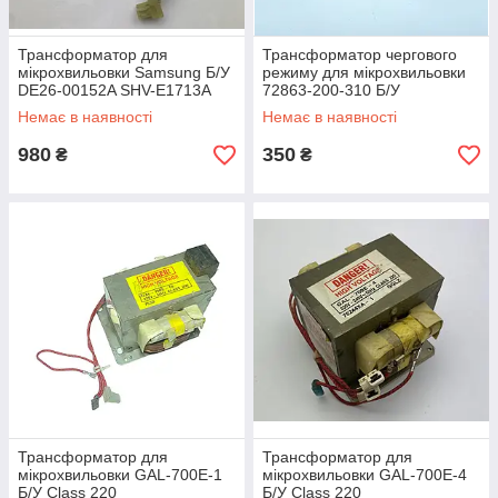
Трансформатор для
Трансформатор чергового
мікрохвильовки Samsung Б/У
режиму для мікрохвильовки
DE26-00152A SHV-E1713A
72863-200-310 Б/У
DY616STC
Немає в наявності
Немає в наявності
980
350
₴
₴
Трансформатор для
Трансформатор для
мікрохвильовки GAL-700E-1
мікрохвильовки GAL-700E-4
Б/У Class 220
Б/У Class 220