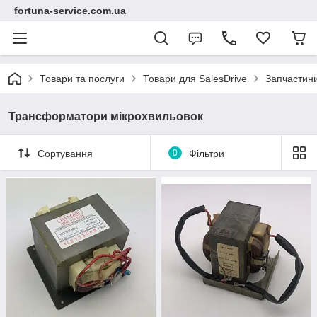
fortuna-service.com.ua
Товари та послуги
Товари для SalesDrive
Запчастини
Трансформатори мікрохвильовок
Сортування
0
Фільтри