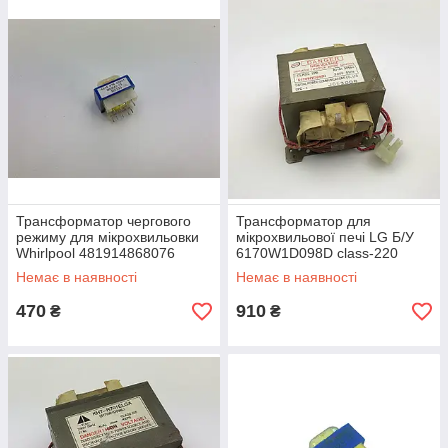
Трансформатор чергового
Трансформатор для
режиму для мікрохвильовки
мікрохвильової печі LG Б/У
Whirlpool 481914868076
6170W1D098D class-220
461967843801 MDB41-13
Немає в наявності
Немає в наявності
470
910
₴
₴