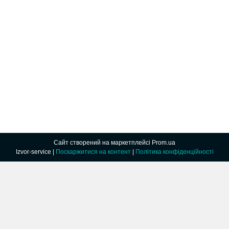
Сайт створений на маркетплейсі
Prom.ua
Izvor-service |
Поскаржитися на контент
|
Політика конфіденційності