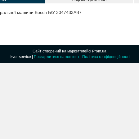
 пральної машини Bosch Б/У 3047433AB7
Сайт створений на маркетплейсі
Prom.ua
Izvor-service |
Поскаржитися на контент
|
Політика конфіденційності