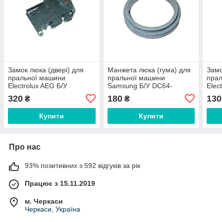
Замок люка (двері) для
Манжета люка (гума) для
Замо
пральної машини
пральної машини
пра
Electrolux AEG Б/У
Samsung Б/У DC64-
Elec
645297440-3
01664A Без грибка
1249
320
180
130
₴
₴
031
Купити
Купити
Про нас
93% позитивних з 592 відгуків за рік
Працює з 15.11.2019
м. Черкаси
Черкаси, Україна