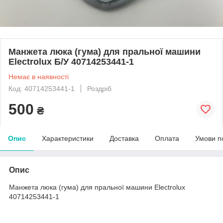
Mанжета люка (гума) для пральної машини
Electrolux Б/У 40714253441-1
Немає в наявності
Код: 40714253441-1
Роздріб
500
₴
Опис
Характеристики
Доставка
Оплата
Умови п
Опис
Mанжета люка (гума) для пральної машини Electrolux
40714253441-1