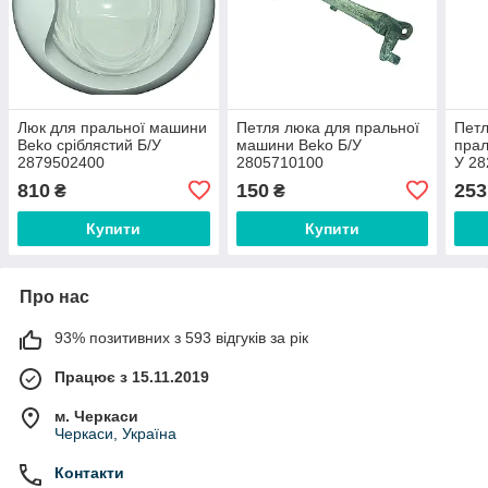
Люк для пральної машини
Петля люка для пральної
Петл
Beko сріблястий Б/У
машини Beko Б/У
прал
2879502400
2805710100
У 28
810
150
253
₴
₴
Купити
Купити
Про нас
93% позитивних з 593 відгуків за рік
Працює з 15.11.2019
м. Черкаси
Черкаси, Україна
Контакти