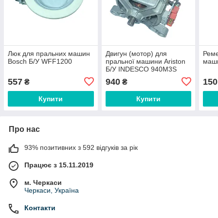
Люк для пральних машин
Двигун (мотор) для
Реме
Bosch Б/У WFF1200
пральної машини Ariston
маш
Б/У INDESCO 940M3S
1200
557
940
150
₴
₴
Купити
Купити
Про нас
93% позитивних з 592 відгуків за рік
Працює з 15.11.2019
м. Черкаси
Черкаси, Україна
Контакти