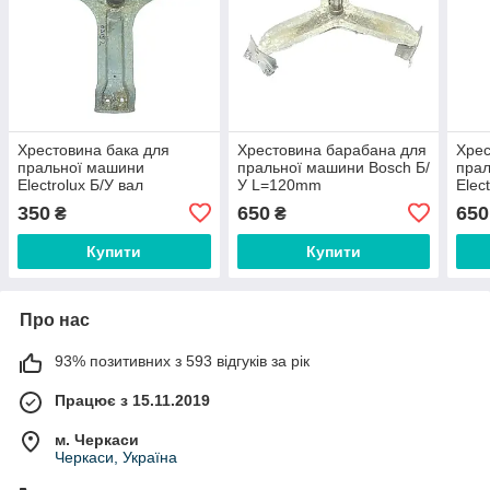
Хрестовина бака для
Хрестовина барабана для
Хрес
пральної машини
пральної машини Bosch Б/
пра
Electrolux Б/У вал
У L=120mm
Elec
L=110mm D=40/35/30mm
D=40/35/30mm
D=4
350
650
650
₴
₴
50239965002 12402600
Купити
Купити
Про нас
93% позитивних з 593 відгуків за рік
Працює з 15.11.2019
м. Черкаси
Черкаси, Україна