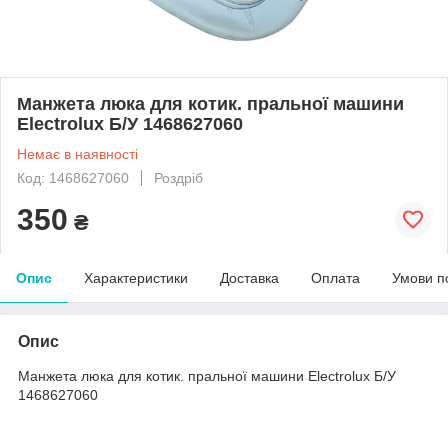
Манжета люка для котик. пральної машини
Electrolux Б/У 1468627060
Немає в наявності
Код: 1468627060
Роздріб
350
₴
Опис
Характеристики
Доставка
Оплата
Умови п
Опис
Манжета люка для котик. пральної машини Electrolux Б/У
1468627060