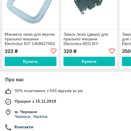
Манжета люка для вертик.
Замок люка (двері) для
Замо
пральної машини
пральної машини
для 
Electrolux Б/У 1468627060
Electrolux AEG Б/У
Elec
645297440-3
124
322
320
350
₴
₴
Купити
Купити
Про нас
93% позитивних з 593 відгуків за рік
Працює з 15.11.2019
м. Черкаси
Черкаси, Україна
Контакти