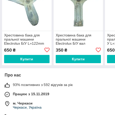
Хрестовина бака для
Хрестовина бака для
Хрес
пральної машини
пральної машини
прал
Electrolux Б/У L=122mm
Electrolux Б/У вал
У L
D=45/35/30mm 09799
L=110mm D=40/35/30mm
D=4
650
350
650
₴
₴
50239965002 12402600
Купити
Купити
Про нас
93% позитивних з 592 відгуків за рік
Працює з 15.11.2019
м. Черкаси
Черкаси, Україна