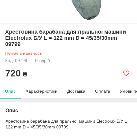
Хрестовина барабана для пральної машини
Electrolux Б/У L = 122 mm D = 45/35/30mm
09799
Немає в наявності
Код: 09799
Роздріб
720
₴
Опис
Характеристики
Доставка
Оплата
Умови п
Опис
Хрестовина барабана для пральної машини Electrolux Б/У L =
122 mm D = 45/35/30mm 09799