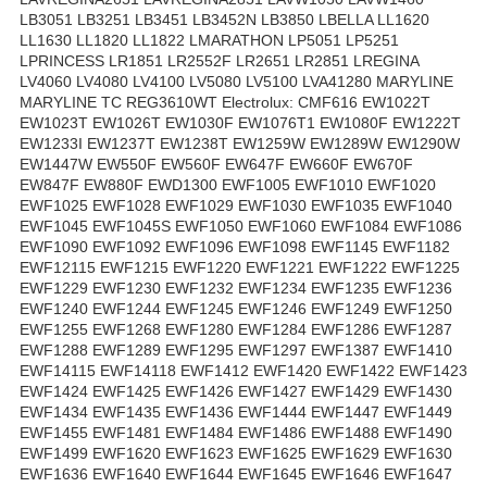
LB3051 LB3251 LB3451 LB3452N LB3850 LBELLA LL1620
LL1630 LL1820 LL1822 LMARATHON LP5051 LP5251
LPRINCESS LR1851 LR2552F LR2651 LR2851 LREGINA
LV4060 LV4080 LV4100 LV5080 LV5100 LVA41280 MARYLINE
MARYLINE TC REG3610WT Electrolux: CMF616 EW1022T
EW1023T EW1026T EW1030F EW1076T1 EW1080F EW1222T
EW1233I EW1237T EW1238T EW1259W EW1289W EW1290W
EW1447W EW550F EW560F EW647F EW660F EW670F
EW847F EW880F EWD1300 EWF1005 EWF1010 EWF1020
EWF1025 EWF1028 EWF1029 EWF1030 EWF1035 EWF1040
EWF1045 EWF1045S EWF1050 EWF1060 EWF1084 EWF1086
EWF1090 EWF1092 EWF1096 EWF1098 EWF1145 EWF1182
EWF12115 EWF1215 EWF1220 EWF1221 EWF1222 EWF1225
EWF1229 EWF1230 EWF1232 EWF1234 EWF1235 EWF1236
EWF1240 EWF1244 EWF1245 EWF1246 EWF1249 EWF1250
EWF1255 EWF1268 EWF1280 EWF1284 EWF1286 EWF1287
EWF1288 EWF1289 EWF1295 EWF1297 EWF1387 EWF1410
EWF14115 EWF14118 EWF1412 EWF1420 EWF1422 EWF1423
EWF1424 EWF1425 EWF1426 EWF1427 EWF1429 EWF1430
EWF1434 EWF1435 EWF1436 EWF1444 EWF1447 EWF1449
EWF1455 EWF1481 EWF1484 EWF1486 EWF1488 EWF1490
EWF1499 EWF1620 EWF1623 EWF1625 EWF1629 EWF1630
EWF1636 EWF1640 EWF1644 EWF1645 EWF1646 EWF1647