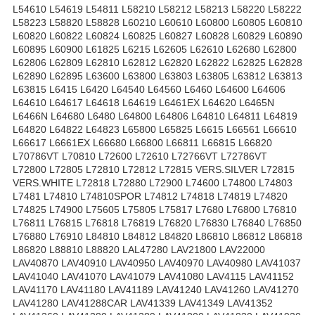
L54610 L54619 L54811 L58210 L58212 L58213 L58220 L58222
L58223 L58820 L58828 L60210 L60610 L60800 L60805 L60810
L60820 L60822 L60824 L60825 L60827 L60828 L60829 L60890
L60895 L60900 L61825 L6215 L62605 L62610 L62680 L62800
L62806 L62809 L62810 L62812 L62820 L62822 L62825 L62828
L62890 L62895 L63600 L63800 L63803 L63805 L63812 L63813
L63815 L6415 L6420 L64540 L64560 L6460 L64600 L64606
L64610 L64617 L64618 L64619 L6461EX L64620 L6465N
L6466N L64680 L6480 L64800 L64806 L64810 L64811 L64819
L64820 L64822 L64823 L65800 L65825 L6615 L66561 L66610
L66617 L6661EX L66680 L66800 L66811 L66815 L66820
L70786VT L70810 L72600 L72610 L72766VT L72786VT
L72800 L72805 L72810 L72812 L72815 VERS.SILVER L72815
VERS.WHITE L72818 L72880 L72900 L74600 L74800 L74803
L7481 L74810 L74810SPOR L74812 L74818 L74819 L74820
L74825 L74900 L75605 L75805 L75817 L7680 L76800 L76810
L76811 L76815 L76818 L76819 L76820 L76830 L76840 L76850
L76880 L76910 L84810 L84812 L84820 L86810 L86812 L86818
L86820 L88810 L88820 LAL47280 LAV21800 LAV22000
LAV40870 LAV40910 LAV40950 LAV40970 LAV40980 LAV41037
LAV41040 LAV41070 LAV41079 LAV41080 LAV4115 LAV41152
LAV41170 LAV41180 LAV41189 LAV41240 LAV41260 LAV41270
LAV41280 LAV41288CAR LAV41339 LAV41349 LAV41352