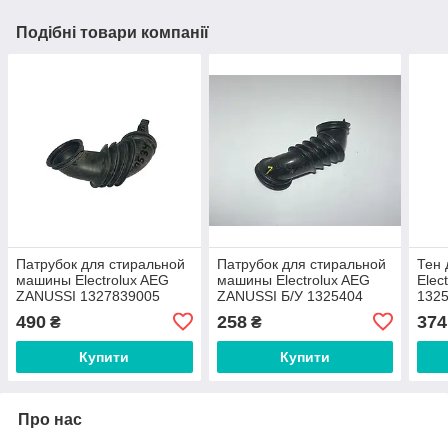
Подібні товари компанії
Патрубок для стиральной
Патрубок для стиральной
Тен 
машины Electrolux AEG
машины Electrolux AEG
Elec
ZANUSSI 1327839005
ZANUSSI Б/У 1325404
1325
1321
490
258
374
₴
₴
Купити
Купити
Про нас