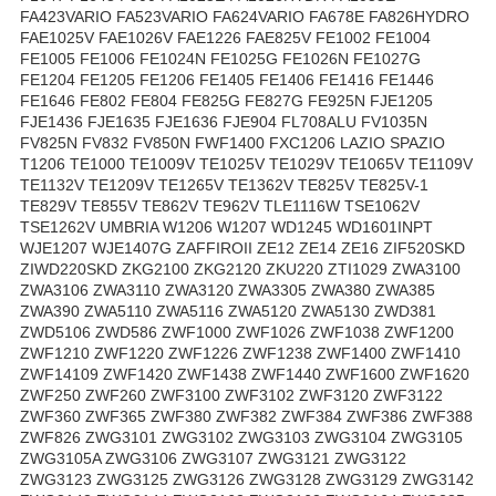
FA423VARIO FA523VARIO FA624VARIO FA678E FA826HYDRO
FAE1025V FAE1026V FAE1226 FAE825V FE1002 FE1004
FE1005 FE1006 FE1024N FE1025G FE1026N FE1027G
FE1204 FE1205 FE1206 FE1405 FE1406 FE1416 FE1446
FE1646 FE802 FE804 FE825G FE827G FE925N FJE1205
FJE1436 FJE1635 FJE1636 FJE904 FL708ALU FV1035N
FV825N FV832 FV850N FWF1400 FXC1206 LAZIO SPAZIO
T1206 TE1000 TE1009V TE1025V TE1029V TE1065V TE1109V
TE1132V TE1209V TE1265V TE1362V TE825V TE825V-1
TE829V TE855V TE862V TE962V TLE1116W TSE1062V
TSE1262V UMBRIA W1206 W1207 WD1245 WD1601INPT
WJE1207 WJE1407G ZAFFIROII ZE12 ZE14 ZE16 ZIF520SKD
ZIWD220SKD ZKG2100 ZKG2120 ZKU220 ZTI1029 ZWA3100
ZWA3106 ZWA3110 ZWA3120 ZWA3305 ZWA380 ZWA385
ZWA390 ZWA5110 ZWA5116 ZWA5120 ZWA5130 ZWD381
ZWD5106 ZWD586 ZWF1000 ZWF1026 ZWF1038 ZWF1200
ZWF1210 ZWF1220 ZWF1226 ZWF1238 ZWF1400 ZWF1410
ZWF14109 ZWF1420 ZWF1438 ZWF1440 ZWF1600 ZWF1620
ZWF250 ZWF260 ZWF3100 ZWF3102 ZWF3120 ZWF3122
ZWF360 ZWF365 ZWF380 ZWF382 ZWF384 ZWF386 ZWF388
ZWF826 ZWG3101 ZWG3102 ZWG3103 ZWG3104 ZWG3105
ZWG3105A ZWG3106 ZWG3107 ZWG3121 ZWG3122
ZWG3123 ZWG3125 ZWG3126 ZWG3128 ZWG3129 ZWG3142