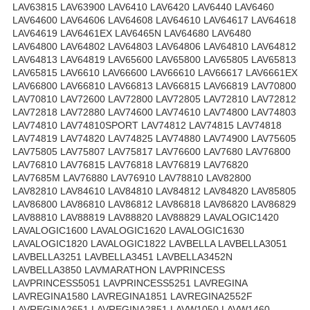
LAV63815 LAV63900 LAV6410 LAV6420 LAV6440 LAV6460
LAV64600 LAV64606 LAV64608 LAV64610 LAV64617 LAV64618
LAV64619 LAV6461EX LAV6465N LAV64680 LAV6480
LAV64800 LAV64802 LAV64803 LAV64806 LAV64810 LAV64812
LAV64813 LAV64819 LAV65600 LAV65800 LAV65805 LAV65813
LAV65815 LAV6610 LAV66600 LAV66610 LAV66617 LAV6661EX
LAV66800 LAV66810 LAV66813 LAV66815 LAV66819 LAV70800
LAV70810 LAV72600 LAV72800 LAV72805 LAV72810 LAV72812
LAV72818 LAV72880 LAV74600 LAV74610 LAV74800 LAV74803
LAV74810 LAV74810SPORT LAV74812 LAV74815 LAV74818
LAV74819 LAV74820 LAV74825 LAV74880 LAV74900 LAV75605
LAV75805 LAV75807 LAV75817 LAV76600 LAV7680 LAV76800
LAV76810 LAV76815 LAV76818 LAV76819 LAV76820
LAV7685M LAV76880 LAV76910 LAV78810 LAV82800
LAV82810 LAV84610 LAV84810 LAV84812 LAV84820 LAV85805
LAV86800 LAV86810 LAV86812 LAV86818 LAV86820 LAV86829
LAV88810 LAV88819 LAV88820 LAV88829 LAVALOGIC1420
LAVALOGIC1600 LAVALOGIC1620 LAVALOGIC1630
LAVALOGIC1820 LAVALOGIC1822 LAVBELLA LAVBELLA3051
LAVBELLA3251 LAVBELLA3451 LAVBELLA3452N
LAVBELLA3850 LAVMARATHON LAVPRINCESS
LAVPRINCESS5051 LAVPRINCESS5251 LAVREGINA
LAVREGINA1580 LAVREGINA1851 LAVREGINA2552F
LAVREGINA2651 LAVREGINA2851 LAVW1050 LAVW1460