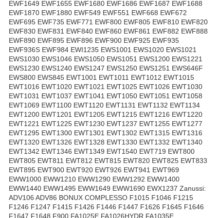
EWF1649 EWF1655 EWF1680 EWF1686 EWF1687 EWF1688
EWF1870 EWF1880 EWF549 EWF551 EWF668 EWF672
EWF695 EWF735 EWF771 EWF800 EWF805 EWF810 EWF820
EWF830 EWF831 EWF840 EWF860 EWF861 EWF882 EWF888
EWF890 EWF895 EWF896 EWF900 EWF925 EWF935
EWF936S EWF984 EWI1235 EWS1001 EWS1020 EWS1021
EWS1030 EWS1046 EWS1050 EWS1051 EWS1200 EWS1221
EWS1230 EWS1240 EWS1247 EWS1250 EWS1251 EWS646F
EWS800 EWS845 EWT1001 EWT1011 EWT1012 EWT1015
EWT1016 EWT1020 EWT1021 EWT1025 EWT1026 EWT1030
EWT1031 EWT1037 EWT1041 EWT1050 EWT1051 EWT1058
EWT1069 EWT1100 EWT1120 EWT1131 EWT1132 EWT1134
EWT1200 EWT1201 EWT1205 EWT1215 EWT1216 EWT1220
EWT1221 EWT1225 EWT1230 EWT1237 EWT1255 EWT1277
EWT1295 EWT1300 EWT1301 EWT1302 EWT1315 EWT1316
EWT1320 EWT1326 EWT1328 EWT1330 EWT1332 EWT1340
EWT1342 EWT1346 EWT1349 EWT1540 EWT719 EWT800
EWT805 EWT811 EWT812 EWT815 EWT820 EWT825 EWT833
EWT895 EWT900 EWT920 EWT926 EWT941 EWT969
EWW1000 EWW1210 EWW1290 EWW1292 EWW1400
EWW1440 EWW1495 EWW1649 EWW1690 EWX1237 Zanussi:
ADV106 ADV86 BONUX COMPLESSO F1015 F1046 F1215
F1246 F1247 F1415 F1426 F1446 F1447 F1626 F1645 F1646
F1647 F1648 F900 FA1025E FA1026HYDR FA1035E