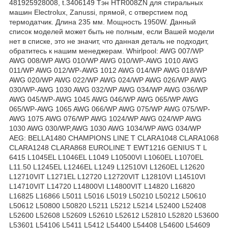
481925928008, t.3406149 Тэн HTR008ZN для стиральных
машин Electrolux, Zanussi, прямой, с отверстием под
термодатчик. Длина 235 мм. Мощность 1950W. Данный
список моделей может быть не полным, если Вашей модели
нет в списке, это не значит, что данная деталь не подходит,
обратитесь к нашим менеджерам. Whirlpool: AWG 007/WP
AWG 008/WP AWG 010/WP AWG 010/WP-AWG 1010 AWG
011/WP AWG 012/WP-AWG 1012 AWG 014/WP AWG 018/WP
AWG 020/WP AWG 022/WP AWG 024/WP AWG 026/WP AWG
030/WP-AWG 1030 AWG 032/WP AWG 034/WP AWG 036/WP
AWG 045/WP-AWG 1045 AWG 046/WP AWG 065/WP AWG
065/WP-AWG 1065 AWG 066/WP AWG 075/WP AWG 075/WP-
AWG 1075 AWG 076/WP AWG 1024/WP AWG 024/WP AWG
1030 AWG 030/WP,AWG 1030 AWG 1034/WP AWG 034/WP
AEG: BELLA1480 CHAMPIONS LINE T CLARA1048 CLARA1068
CLARA1248 CLARA868 EUROLINE T EWT1216 GENIUS T L
6415 L1045EL L1046EL L1049 L10500VI L1060EL L1070EL
L11.50 L1245EL L1246EL L1249 L12510VI L1260EL L12620
L12710VIT L1271EL L12720 L12720VIT L12810VI L14510VI
L14710VIT L14720 L14800VI L14800VIT L14820 L16820
L16825 L16866 L5011 L5016 L5019 L50210 L50212 L50610
L50612 L50800 L50820 L5211 L5212 L5214 L52400 L52408
L52600 L52608 L52609 L52610 L52612 L52810 L52820 L53600
L53601 L54106 L5411 L5412 L54400 L54408 L54600 L54609