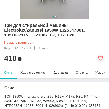
Тэн для стиральной машины
Electrolux/Zanussi 1950W 1325347001,
1321807115, 1321807107, 1321020
Немає в наявності
Код: 1325347001
Роздріб
410
₴
Опис
Характеристики
Доставка
Оплата
Умови п
Опис
ТЭН 1950W (прям.с отв.L=235, R12+, M175, F28, K4) 'Therm-
3406142', зам.*ZN5132, WA553, 63to09, HTR018ZN,
HTR023ZN, 1325347001, 41026962u, (*1.40.010.02), 385151,