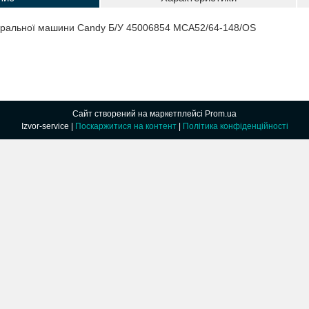
 пральної машини Candy Б/У 45006854 MCA52/64-148/OS
Сайт створений на маркетплейсі
Prom.ua
Izvor-service |
Поскаржитися на контент
|
Політика конфіденційності