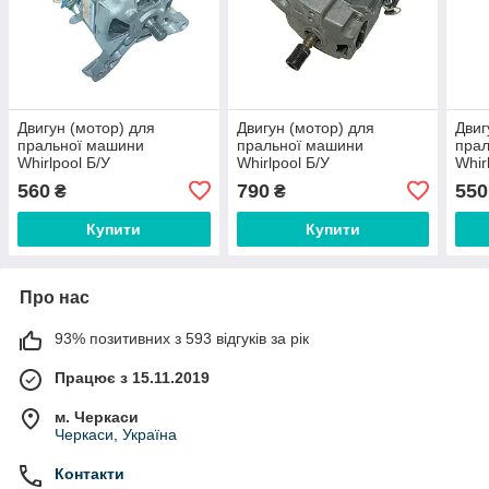
Двигун (мотор) для
Двигун (мотор) для
Двиг
пральної машини
пральної машини
пра
Whirlpool Б/У
Whirlpool Б/У
Whir
461975041161
461971020531
461
560
790
550
₴
₴
Купити
Купити
Про нас
93% позитивних з 593 відгуків за рік
Працює з 15.11.2019
м. Черкаси
Черкаси, Україна
Контакти