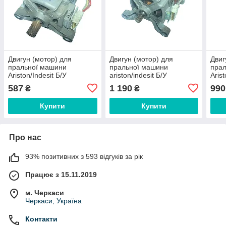
Двигун (мотор) для
Двигун (мотор) для
Двиг
пральної машини
пральної машини
пра
Ariston/Indesit Б/У
ariston/indesit Б/У
Arist
210101204.00
160024868.00 Welling
1600
587
1 190
990
₴
₴
HXGP1L
Купити
Купити
Про нас
93% позитивних з 593 відгуків за рік
Працює з 15.11.2019
м. Черкаси
Черкаси, Україна
Контакти