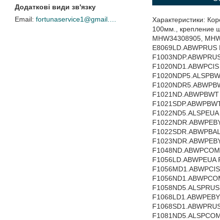
fortunaservice1@gmail.com
Характеристики: Коренной подшипник: 6206, второй подшипник: 6205, диаметр втулки под сальник: 37мм., полная длина вала : 100мм., крепление шкива: болт М10, Коды замены: LG 4434ER1007D, MHW34308907, 4434ER1004A, MHW34308901, MHW34308905, MHW34308903 Universal COD.727, COD727, SPD003LG Подходит для моделей LG: E1069LD.ABWPRUS E8069LD.ABWPRUS E8069SD.ABWPRUS F1003ND.ABWPCOM F1003ND.ABWPEBY F1003ND.ABWPEUA F1003ND.ABWPRUS F1003NDP.ABWPRUS F1012NDR.ABWPBWT F1012NDR.ABWPEBY F1020ND.ABWPBWT F1020ND.ABWPCIS F1020ND.ABWPEUA F1020ND1.ABWPCIS F1020ND1.ABWPRUS F1020ND5.ALSPCIS F1020ND5.ALSPEUA F1020NDP.ABWPEAK F1020NDP.ABWPRUS F1020NDP5.ALSPBWT F1020NDR.ABWPBAL F1020NDR.ABWPBWT F1020NDR.ABWPEBY F1020NDR.ABWPRUS F1020NDR5.ABWPBWT F1020NDR5.ALSPRUS F1020NDR5.AMSPBAL F1020NDR5.AMSPBWT F1020NDR5.AMSPEBY F1021ND.ABWPBWT F1021NDR.ABWPBAL F1021NDR.ABWPBWT F1021NDR.ABWPEBY F1021NDR5.AMSPBWT F1021SDP.ABWPBWT F1021SDP.ABWPEAK F1021SDR.ABWPBWT F1022ND.ABWPCIS F1022ND.ABWPEUA F1022ND5.ALSPCIS F1022ND5.ALSPEUA F1022ND5.ALSPRUS F1022NDP.ABWPRUS F1022NDR.ABWPBAL F1022NDR.ABWPBWT F1022NDR.ABWPEBY F1022NDR5.ALSPEBY F1022SD.ABWPCIS F1022SD.ABWPEUA F1022SDP.ABWPBWT F1022SDP.ABWPEAK F1022SDR.ABWPBAL F1022SDR.ABWPBWT F1022SDR.ABWPEBY F1023NDR.ABWPBAL F1023NDR.ABWPBWT F1023NDR.ABWPEBY F1023NDR5.AMSPBWT F1029SDR.ABWPRUS F1047ND.ABWPCOM F1047ND.ABWPEUA F1048ND.ABWPCOM F1048ND.ABWPEBY F1048ND.ABWPRUS F1048ND1.ABWPRUS F1056LD.ABWPBAL F1056LD.ABWPCIS F1056LD.ABWPEUA F1056LDP.ABWPCOM F1056MD.ABWPCIS F1056MD.ABWPEBY F1056MD.ABWPEUA F1056MD.ABWPRUS F1056MD1.ABWPCIS F1056MD1.ABWPEBY F1056MDP.ABWPCOM F1056ND.ABWPCIS F1056ND.ABWPEBY F1056N