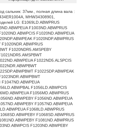
NP.AOWPEAK WD-80164NP.AOWPTSK WD-80164NV.AOWPBAL WD-80164NV.AOWPEBY WD-80164NV.AOWPEUA WD-80164S.AOWPBWT WD-80164S.AOWPEBY WD-80164SP.AOWPBWT WD-80164SV.AOWPEUA WD-80180NUP.AOWPTSK WD-80185NUP.AMSPTSK WD-80186NUP.AGLPTSK WD-80187NUP.ABUPTSK WD-80192N.* WD-80192N.AOWPEBY WD-80192N.AOWPUKR WD-80192NV.AOWPBWT WD-80192S.AOWPBWT WD-80250NP.* WD-80250NUP.* WD-80250SP.* WD-80250SUP.* WD-80250SUP.AOWPEAK WD-80260NP.* WD-80260NP.AOWPEAK WD-80264NP.AOWPTSK WD-80264SP.* WD-80302NP.* WD-80302NUP.AOWPBWT WD-80302SP.* WD-80302SUP.* WD-80305NP.* WD-80305SP.* WD-80305SUP.* WD-80306NP.* WD-80306SP.* WD-80306SUP.* WD-80307NP.* WD-80307SP.* WD-80307SUP.* WD-80480N.AOWPBAL WD-80480N.AOWPEBY WD-80480NV.AOWPEAK WD-80480NV.AOWPEUA WD-80480NV.AOWPEWT WD-80480S.AOWPBAL WD-80480S.AOWPBWT WD-80480S.AOWPEBY WD-80480SP.AOWPBWT WD-80480SP.AOWPTSK WD-80490N.AOWPBAL WD-80490N.AOWPEBY WD-80490NV.AOWPEAK WD-80490NV.AOWPEUA WD-80490SV.AOWPEBY WD-80499NEV.AOWPBWT WD-80499NV.AOWPBWT WD-80660N.ABWPEBY F1020ND.ABWPBWT F1020ND.ABWPEAK F1020ND5.ALSPBWT F1020ND5.AMSPBWT F1020ND5.AMSPEAK F1021ND.ABWPBWT F1021ND.ABWPEAK F1023ND.ABWPBWT F1220ND.ABWPBWT F1220ND.ABWPEAK F1220ND5.ALSPBWT F1220ND5.AMSPBWT F1221ND.ABWPBWT F1221ND.ABWPEAK F1222ND.ABWPBWT F1222ND.ABWPEAK F1223ND.ABWPBWT F1223ND.ABWPEAK WD-10120ND.* WD-10120ND.AOWPEAK WD-10170ND.AOWPBWT WD-10170SD.AOWPBWT WD-10175ND.AMSPBWT WD-10175SD.AMSPBWT WD-10200ND.AOWPBWT WD-10200SD.* WD-10200SD.AOWPEAK WD-10205ND.* WD-10205SD.* WD-10330NDK.* WD-10330NDK.* WD-10330NDK.AOWPEBY WD-10340ND.* WD-10340ND.AOWPEAK WD-10344ND.* WD-10350NDK.* WD-10350NDK.AOWPVLA WD-10353NDK.AOWPBAL WD-10353NDK.AOWPBWT WD-10353NDK.AOWPEBY WD-10355NDK.* WD-10360ND.* WD-10360ND.AOWPEAK WD-10360NDK.* WD-10360NDK.AOWPVLA WD-10363NDK.AOWPBAL WD-10363NDK.AOWPBWT WD-10363NDK.AOWPEBY WD-10365NDK.* WD-10390ND.AOWPBWT WD-10390NDK.AOWPBWT WD-10390SD.* WD-10393NDK.AOWPBAL WD-10393NDK.AOWPBWT WD-10393NDK.AOWPEBY WD-10393NDK.AOWPEUA WD-10393SDK.AOWPBWT WD-10393SDK.AOWPEUA WD-10400NDK.* WD-10400NDK.AOWPVLA WD-10403NDK.AOWPBAL WD-10403NDK.AOWPBWT WD-10403NDK.AOWPEBY WD-10405NDK.* WD-10405NDK.VLA WD-12120ND.* WD-12170ND.AOWPBWT WD-12170SD.AOWPBWT WD-12175ND.AMSPBWT WD-12175SD.AMSPBWT WD-12200ND.* WD-12200SD.* WD-12200SD.AOWPEAK WD-12205ND.* WD-12205SD.* WD-12330ND.AOWPEAK WD-12330NDK.* WD-12330NDK.* WD-12330NDK.AOWPEBY WD-12340ND.* WD-12340ND.AOWPTSK WD-12340NDK.* WD-12340NDK.AOWPVLA WD-12344ND.* WD-12345NDK.* WD-12350NDK.* WD-12350NDK.AOWPEAK WD-12350NDK.AOWPVLA WD-12353NDK.AOWPBAL WD-12353NDK.AOWPBWT WD-12353NDK.AOWPEBY WD-12355NDK.* WD-12360ND.* WD-12360ND.AOWPEAK WD-12360NDK.* WD-12360NDK.AOWPVLA WD-12363NDK.AOWPBAL WD-12363NDK.AOWPBWT WD-12363NDK.AOWPEBY WD-12365NDK.* WD-12390ND.* WD-12390ND.AOWPEAK WD-12390NDK.AOWPBWT WD-12390NDK.AOWPEAK WD-12390SD.AOWPBWT WD-12393NDK.AOWPBAL WD-12393NDK.AOWPBWT WD-12393NDK.AOWPEBY WD-12393NDK.AOWPEUA WD-12393SDK.AOWPBWT WD-12393SDK.AOWPEUA WD-12395ND.* WD-12395NDK.* WD-12395NDK.* WD-12395NDK.AMSPBAL WD-12400NDK.* WD-12400NDK.AOWPVLA WD-12403NDK.AOWPBAL WD-12403NDK.AOWPBWT WD-12403NDK.AOWPEBY WD-12405NDK.* WD-12405NDK.VLA WD-1