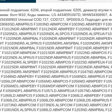
D.ABWPEUA F1056ND1.ABWPCOM F1056NDP1.ABWPRUS F1057LD.ABWPEUA F1057ND.ABWPCIS F1057ND.ABWPEBY F1057ND.ABWPEUA F1058ND5.ALSPRUS F1068LD.ABWPCIS F1068LD.ABWPCOM F1068LD.ABWPEBY F1068LD.ABWPEUA F1068LD.ABWPRUS F1068LD1.ABWPEBY F1068LD1.ABWPRUS F1068LD9.ABWPCOM F1068LD9.ABWPRUS F1068SD.ABWPEBY F1068SD.ABWPRUS F1068SD1.ABWPRUS F1073ND.ABWPCOM F1073ND5.ALSPCOM F1081ND.ABWPCOM F1081ND.ABWPEBY F1081ND.ABWPRUS F1081ND5.ALSPCOM F1081ND5.ALSPRUS F1088LD.ABWPCOM F1203ND.ABWPBAL F1203ND.ABWPCIS F1203ND.ABWPEBY F1203ND.ABWPRUS F1203ND5.ALSPCOM F1203ND5.ALSPEBY F1203ND5.ALSPEUA F1203ND5.ALSPRUS F1203NDP.ABWPRUS F1203NDP5.ALSPRUS F1211NDP.ABWPBWT F1211NDR.ABWPBAL F1211NDR.ABWPBWT F1211NDR5.AMSPBWT F1212NDR.ABWPBWT F1212NDR.ABWPEBY F1220ND.ABWPBWT F1220ND.ABWPCIS F1220ND.ABWPEUA F1220ND5.ALSPCIS F1220ND5.ALSPEUA F1220NDP.ABWPEAK F1220NDP.ABWPRUS F1220NDP5.ALSPBWT F1220NDR.ABWPBAL F1220NDR.ABWPBWT F1220NDR.ABWPEBY F1220NDR.ABWPRUS F1220NDR5.ALSPRUS F1220NDR5.AMSPBAL F1220NDR5.AMSPBWT F1220NDR5.AMSPEBY F1221ND.ABWPBWT F1221NDR.ABWPBAL F1221NDR.ABWPBWT F1221NDR.ABWPEBY F1221NDR5.AMSPBWT F1221SDP.ABWPBWT F1221SDP.ABWPEAK F1221SDR.ABWPBWT F1222ND.ABWPCIS F1222ND.ABWPEUA F1222ND5.ALSPCIS F1222ND5.ALSPEUA F1222ND5.ALSPRUS F1222NDP.ABWPEAK F1222NDP.ABWPRUS F1222NDR.ABWPBAL F1222NDR.ABWPBWT F1222NDR.ABWPEBY F1222NDR5.ALSPEBY F1222NDR5.AMSPBAL F1222NDR5.AMSPBWT F1222SD.ABWPCIS F1222SD.ABWPEUA F1222SDP.ABWPBWT F1222SDR.ABWPBWT F1222SDR.ABWPEBY F1223NDR.ABWPBAL F1223NDR.ABWPBWT F1223NDR.ABWPEBY F1223NDR5.AMSPBWT F1247ND.ABWPCOM F1247ND.ABWPEUA F1247ND5.ALSPCOM F1247ND5.ALSPEUA F1248ND.ABWPCOM F1248ND.ABWPEBY F1256LD.ABWPBAL F1256LD1.ABWPEUA F1256MD.ABWPCIS F1256MD.ABWPEBY F1256MD.ABWPEUA F1256MD.ABWPRUS F1256MD1.ABWPCIS F1256MD1.ABWPCOM F1256MD1.ABWPEUA F1256MDP.ABWPCOM F1256ND.ABWPBAL F1256ND.ABWPCIS F1256ND.ABWPEBY F1256ND.ABWPRUS F1256ND1.ABWPCOM F1256ND1.ABWPEUA F1256NDP1.ABWPRUS F1257LD.ABWPEUA F1257ND.ABWPCIS F1257ND.ABWPEBY F1257ND.ABWPEUA F1268LD.ABWPEBY F1268LD1.ABWPCIS F1268LD1.ABWPCOM F1268LD1.ABWPEUA F1273ND.ABWPCOM F1273ND5.ALSPCOM F1280ND.ABWPCOM F1280ND.ABWPEBY F1280ND.ABWPRUS F1280ND5.ALSPCOM F1280ND5.ALSPEBY F1280ND5.ALSPRUS F1280NDS.ABWPCOM F1280NDS5.ALSPCOM F1281ND.ABWPCOM F1281ND5.ALSPCOM F1281ND5.ALSPEBY F8020ND1.ABWPCIS F8020ND1.ABWPRUS F8056LD.ABWPEUA F8056LDP.ABWPCOM F8056MD.ABWPCIS F8056MD.ABWPEBY F8056ND.ABWPEUA F8068LD.ABWPCIS F8068LD.ABWPCOM F8068LD.ABWPEBY F8068LD.ABWPEUA F8068LD.ABWPRUS F8068LD1.ABWPEBY F8068LD1.ABWPRUS F8068LD9.ABWPCOM F8068SD.ABWPEBY F8088LD.ABWPCOM WD-10130NP.* WD-10130NUP.* WD-10130NUP.AOWPEAK WD-10130NUP.AOWPTSK WD-10131NUP.* WD-10132NU.AOWPKZH WD-10132SU.AOWPKZH WD-10150NUP.AOWPBWT WD-10150NUP.AOWPEAK WD-10150NUP.AOWPTSK WD-10150SUP.* WD-10150SUP.AOWPEAK WD-10150SUP.AOWPTSK WD-10154NP.AOWPBWT WD-10154NP.AOWPEAK WD-10154NP.AOWPTSK WD-10154SP.* WD-10155NU.AMSPEAK WD-10155NUP.AMSPTSK WD-10156NU.AGLPEAK WD-10156NUP.AGLPTSK WD-10158NP.AMSPBWT WD-10158NP.AMSPEAK WD-10160NP.* WD-10160NUP.AOWPBWT WD-10160NUP.AOWPTSK WD-10160NUV.AOWPBWT WD-10160SP.* WD-10160SUP.* WD-10163N.AOWPBWT WD-10163N.AOWPEBY WD-10164N.AOWPBWT WD-10164NP.AOWPBWT WD-10164NP.AOWPEAK WD-10164NP.AOWPTSK WD-10164NV.AOWPBAL WD-10164NV.AOWPEBY WD-10164NV.AOWPEUA WD-10164S.AOWPBWT WD-10164S.AOWPEBY WD-10164SP.AOWPBWT WD-10164SV.AOWPEUA WD-10168NP.AMSPBWT WD-10180NUP.AOWPTSK WD-10180SP.AOWPBWT WD-10192N.AOWPBWT WD-10192N.AOWPEBY WD-10192N.AOWPUKR WD-10264SP.* WD-10302NP.* WD-10302NUP.AOWPBWT WD-10302SUP.* WD-10360SD.* WD-10360SDK.AOWPBWT WD-10390SDK.AOWPBWT WD-10400SDK.* WD-10480N.AOWPBAL WD-10480N.AOWPEBY WD-10480NP.* WD-10480NP.AOWPEAK WD-10480NV.AOWPBWT WD-10480NV.AOWPEAK WD-10480NV.AOWPEUA WD-10480S.AOWPBAL WD-10480S.AOWPBWT WD-10480S.AOWPEBY WD-10480SP.AOWPBWT WD-10480SP.AOWPEAK WD-10480SP.AOWPTSK WD-10481N.AOWPBAL WD-10481N.AOWPBWT WD-10481N.AOWPEBY WD-10481NP.* WD-10481NP.AOWPEAK WD-10481NV.AOWPEUA WD-10481S.AOWPBWT WD-10481S.AOWPEBY WD-10482N.AOWPBWT WD-10482N.AOWPEBY WD-10482S.AOWPBWT WD-10482S.AOWPEBY WD-10490N.AOWPBAL WD-10490N.AOWPEBY WD-10490NP.* WD-10490NP.AOWPEAK WD-10490NV.AOWPBWT WD-10490NV.AOWPEAK WD-10490NV.AOWPEUA WD-10490SV.AOWPEBY WD-10491N.AOWPEBY WD-10491NV.AOWPBWT WD-10491S.AOWPBWT WD-10491SV.AOWPEBY WD-10492N.AOWPEBY WD-10492NV.AOWPBWT WD-10492S.AOWPBWT WD-10492SV.AOWPEBY WD-10660N.ABWPEBY WD-10661N.ABWPEBY WD-12330CDP.AOWPBWT WD-12360SD.* WD-12360SDK.AOWPBWT WD-12360SDK.AOWPEAK WD-12390SDK.AOWPBWT WD-12400SDK.* WD-12400SDK.AOWPTSK WD-12480N.AOWPBAL WD-12480NP.* WD-12480NV.AOWPEBY WD-12480NV.AOWPEUA WD-12481N.AOWPBAL WD-12481N.AOWPBWT WD-12481NP.* WD-12481NP.AOWPEAK WD-12481NV.AOWPEBY WD-12481NV.AOWPEUA WD-80130NP.* WD-80130NUP.* WD-80130NUP.AOWPEAK WD-80130NUP.AOWPTSK WD-80132NU.AOWPKZH WD-80132SU.AOWPKZH WD-80150NUP.* WD-80150NUP.AOWPEAK WD-80150SUP.* WD-80150SUP.AOWPBAL WD-80150SUP.AOWPEAK WD-80154NP.* WD-80154NP.AOWPEAK WD-80154NP.AOWPTSK WD-80154S.* WD-80154SP.AOWPTSK WD-80155NUP.* WD-80155NUP.AMSPEAK WD-80155NUP.AMSPTSK WD-80155SUP.* WD-80155SUP.AMSPEAK WD-80156NUP.AGLPEAK WD-80156SUP.AGLPEAK WD-80157NUP.ABUPEAK WD-80157SU.ABUPEAK WD-80158NP.AMSPBWT WD-80158SP.* WD-80160NP.* WD-80160NUP.AOWPBWT WD-80160NUP.AOWPEAK WD-80160NUP.AOWPTSK WD-80160NUV.AOWPBWT WD-80160SP.* WD-80160SUP.* WD-80160SUP.AOWPEAK WD-80163N.AOWPEBY WD-80164N.AOWPBWT WD-80164NP.AOWPBWT WD-80164