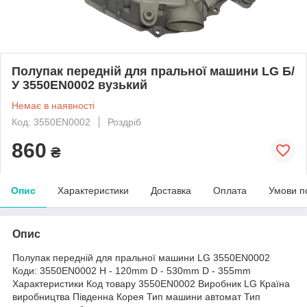
Полупак передній для пральної машини LG Б/
У 3550EN0002 вузький
Немає в наявності
Код: 3550EN0002
Роздріб
860
₴
Опис
Характеристики
Доставка
Оплата
Умови п
Опис
Полупак передній для пральної машини LG 3550EN0002
Коди: 3550EN0002 H - 120mm D - 530mm D - 355mm
Характеристики Код товару 3550EN0002 Виробник LG Країна
виробництва Південна Корея Тип машини автомат Тип