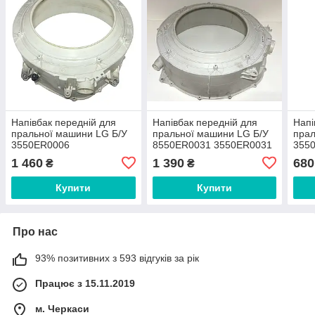
Напівбак передній для
Напівбак передній для
Напі
пральної машини LG Б/У
пральної машини LG Б/У
прал
3550ER0006
8550ER0031 3550ER0031
3550
1 460
1 390
680
₴
₴
Купити
Купити
Про нас
93% позитивних з 593 відгуків за рік
Працює з 15.11.2019
м. Черкаси