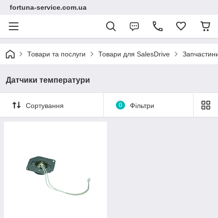
fortuna-service.com.ua
Товари та послуги
Товари для SalesDrive
Запчастин
Датчики температури
Сортування
0
Фільтри