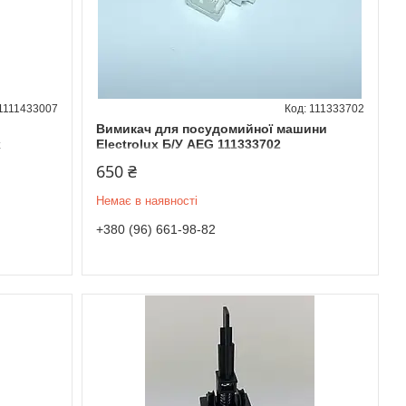
1111433007
111333702
Вимикач для посудомийної машини
x
Electrolux Б/У AEG 111333702
650 ₴
Немає в наявності
+380 (96) 661-98-82