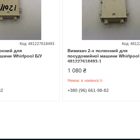
481227618493
4812
юсний для
Вимикач 2-х полюсний для
шини Whirlpool Б/У
посудомийної машини Whirlpool
481227618493-1
1 080 ₴
Немає в наявності
82
+380 (96) 661-98-82