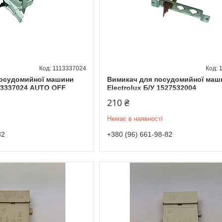
1113337024
посудомийної машини
Вимикач для посудомийної маш
113337024 AUTO OFF
Electrolux Б/У 1527532004
210 ₴
Немає в наявності
82
+380 (96) 661-98-82