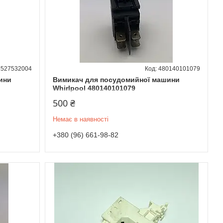
1527532004
480140101079
ини
Вимикач для посудомийної машини
Whirlpool 480140101079
500 ₴
Немає в наявності
+380 (96) 661-98-82