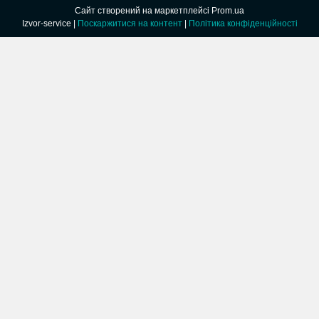
Сайт створений на маркетплейсі
Prom.ua
Izvor-service |
Поскаржитися на контент
|
Політика конфіденційності