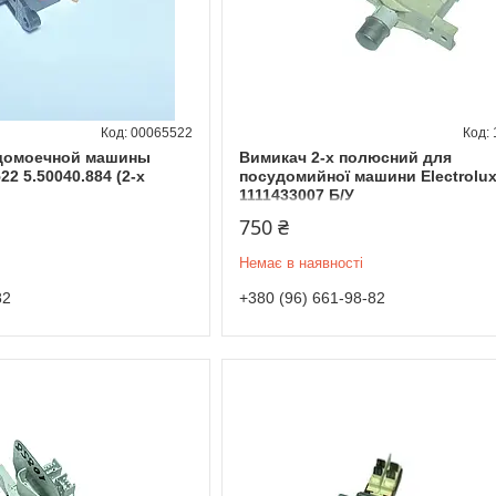
00065522
удомоечной машины
Вимикач 2-х полюсний для
22 5.50040.884 (2-х
посудомийної машини Electrolu
1111433007 Б/У
750 ₴
Немає в наявності
82
+380 (96) 661-98-82