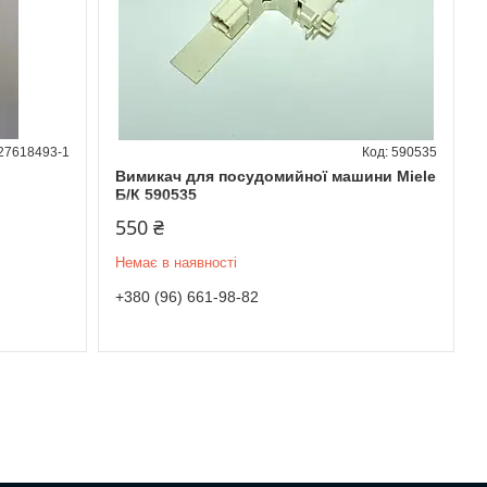
27618493-1
590535
Вимикач для посудомийної машини Miele
Б/К 590535
550 ₴
Немає в наявності
+380 (96) 661-98-82