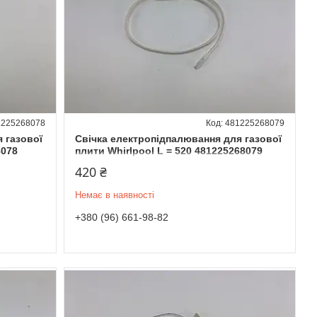
1225268078
481225268079
 газової
Свічка електропідпалювання для газової
8078
плити Whirlpool L = 520 481225268079
420 ₴
Немає в наявності
+380 (96) 661-98-82