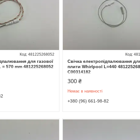
481225268052
48
ідпалювання для газової
Свічка електропідпалювання для
L = 570 mm 481225268052
плити Whirlpool L=440 48122526
C00314182
300 ₴
Немає в наявності
82
+380 (96) 661-98-82