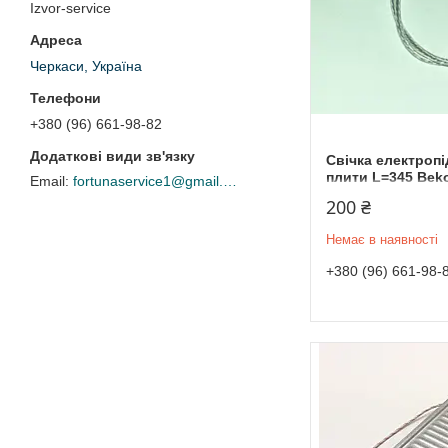
Izvor-service
Черкаси, Україна
+380 (96) 661-98-82
Свічка електроп
плити L=345 Bek
fortunaservice1@gmail.com
200 ₴
Немає в наявності
+380 (96) 661-98-