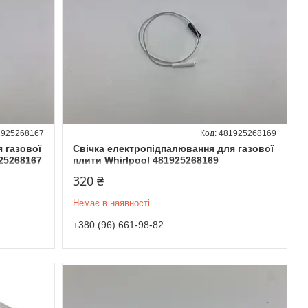
1925268167
481925268169
 газової
Свічка електропідпалювання для газової
925268167
плити Whirlpool 481925268169
320 ₴
Немає в наявності
+380 (96) 661-98-82