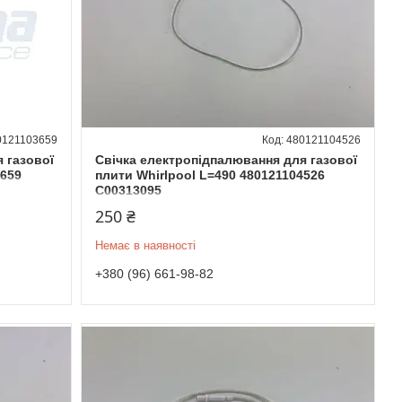
0121103659
480121104526
 газової
Свічка електропідпалювання для газової
3659
плити Whirlpool L=490 480121104526
C00313095
250 ₴
Немає в наявності
+380 (96) 661-98-82