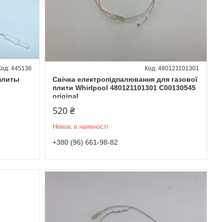
445136
480121101301
 плиты
Свічка електропідпалювання для газової
плити Whirlpool 480121101301 C00130545
original
520 ₴
Немає в наявності
+380 (96) 661-98-82