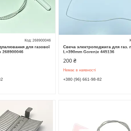
268900046
ідпалювання для газової
Свеча электроподжига для газ.
o 268900046
L=390mm Gorenje 445136
200 ₴
Немає в наявності
82
+380 (96) 661-98-82