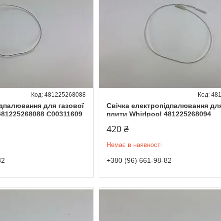
481225268088
48
ідпалювання для газової
Свічка електропідпалювання для
481225268088 C00311609
плити Whirlpool 481225268094
420 ₴
Немає в наявності
82
+380 (96) 661-98-82