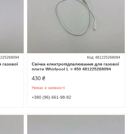
1225268094
481225268094
 газової
Свічка електропідпалювання для газової
плити Whirlpool L = 450 481225268094
430 ₴
Немає в наявності
+380 (96) 661-98-82