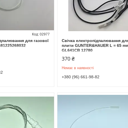
02977
ідпалювання для газової
Свічка електропідпалювання для
481225268032
плити GUNTER&HAUER L = 65 m
GL641CB 12780
370 ₴
Немає в наявності
82
+380 (96) 661-98-82