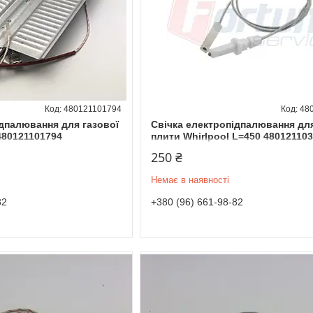
480121101794
48
ідпалювання для газової
Свічка електропідпалювання для
480121101794
плити Whirlpool L=450 48012110
250 ₴
Немає в наявності
82
+380 (96) 661-98-82