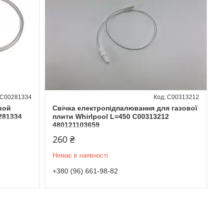
C00281334
C00313212
вой
Свічка електропідпалювання для газової
281334
плити Whirlpool L=450 C00313212
480121103659
260 ₴
Немає в наявності
+380 (96) 661-98-82