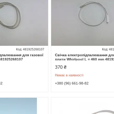
481925268107
48
ідпалювання для газової
Свічка електропідпалювання для
481925268107
плити Whirlpool L = 460 mm 481
370 ₴
Немає в наявності
82
+380 (96) 661-98-82