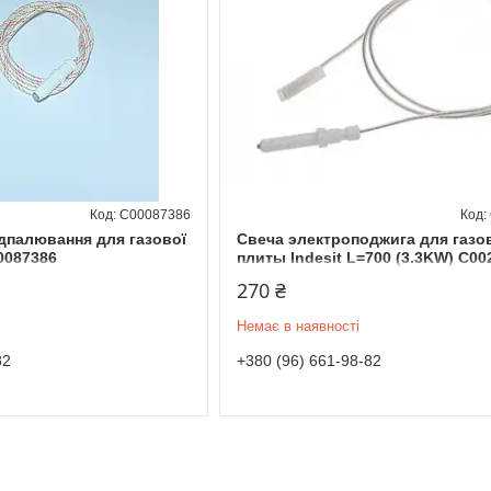
C00087386
ідпалювання для газової
Свеча электроподжига для газо
0087386
плиты Indesit L=700 (3.3KW) C00
270 ₴
Немає в наявності
82
+380 (96) 661-98-82