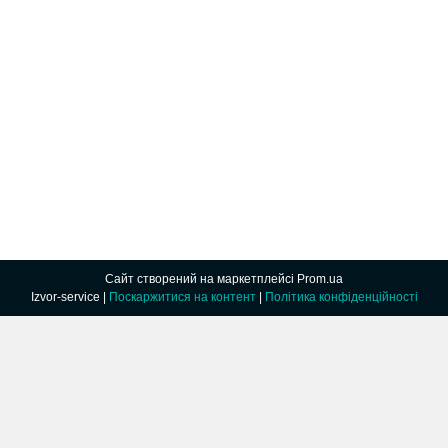
Сайт створений на маркетплейсі
Prom.ua
Izvor-service |
Поскаржитися на контент
|
Політика конфіденційності