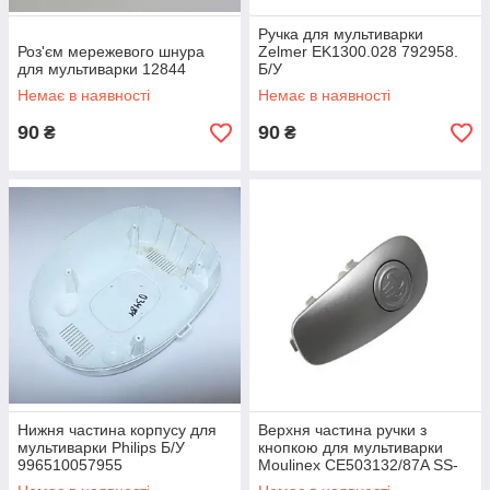
Ручка для мультиварки
Роз'єм мережевого шнура
Zelmer EK1300.028 792958.
для мультиварки 12844
Б/У
Немає в наявності
Немає в наявності
90
90
₴
₴
Нижня частина корпусу для
Верхня частина ручки з
мультиварки Philips Б/У
кнопкою для мультиварки
996510057955
Moulinex CE503132/87A SS-
994522