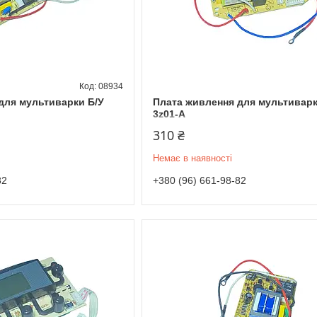
08934
для мультиварки Б/У
Плата живлення для мультивар
3z01-A
310 ₴
Немає в наявності
82
+380 (96) 661-98-82