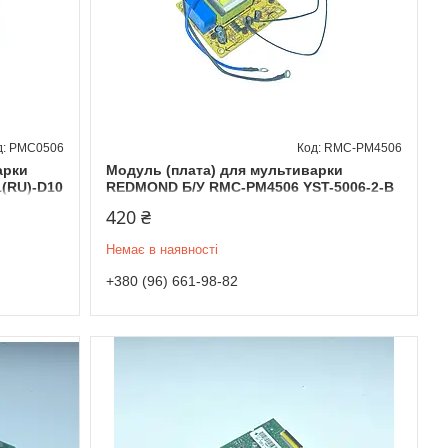
PMC0506
RMC-PМ4506
арки
Модуль (плата) для мультиварки
1(RU)-D10
REDMOND Б/У RMC-PM4506 YST-5006-2-B
420 ₴
Немає в наявності
+380 (96) 661-98-82