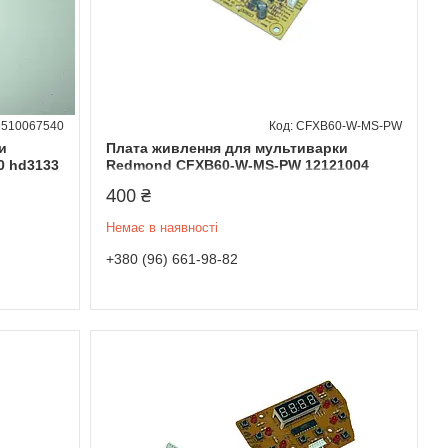
6510067540
CFXB60-W-MS-PW
и
Плата живлення для мультиварки
0 hd3133
Redmond CFXB60-W-MS-PW 12121004
400 ₴
Немає в наявності
+380 (96) 661-98-82