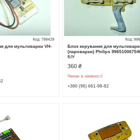
798429
99
я для мультиварки VH-
Блок керування для мультиварк
(пароварки) Philips 99651006754
Б/У
360 ₴
Немає в наявності
82
+380 (96) 661-98-82