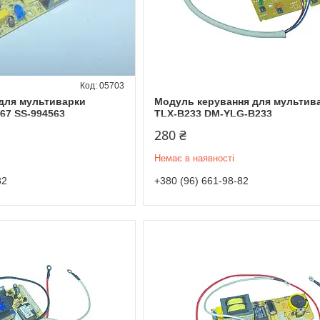
05703
для мультиварки
Модуль керування для мультива
67 SS-994563
TLX-B233 DM-YLG-B233
280 ₴
Немає в наявності
82
+380 (96) 661-98-82