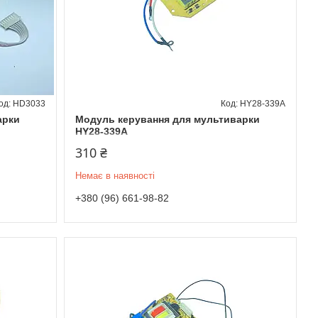
HD3033
HY28-339A
арки
Модуль керування для мультиварки
HY28-339A
310 ₴
Немає в наявності
+380 (96) 661-98-82