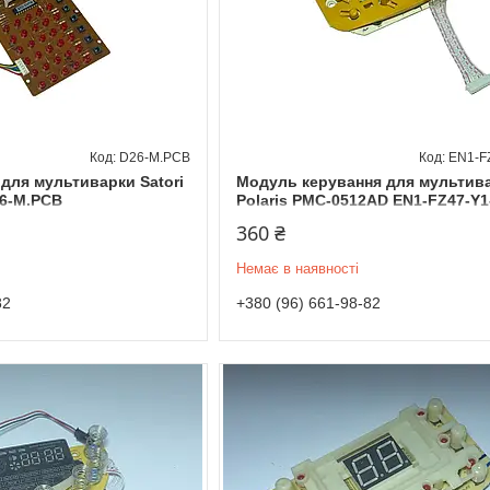
D26-M.PCB
EN1-F
 для мультиварки Satori
Модуль керування для мультив
26-M.PCB
Polaris PMC-0512AD EN1-FZ47-Y1
360 ₴
Немає в наявності
82
+380 (96) 661-98-82