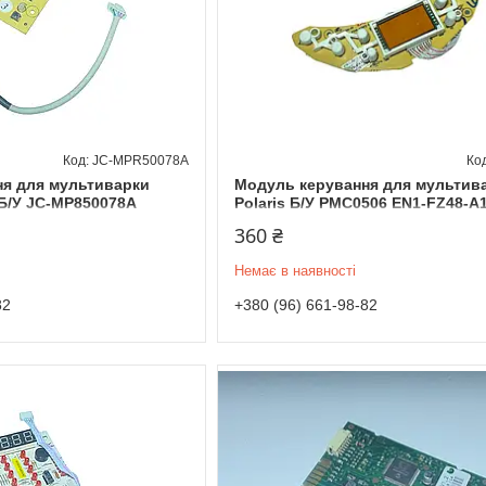
JC-MPR50078A
я для мультиварки
Модуль керування для мультив
Б/У JC-MP850078A
Polaris Б/У PMC0506 EN1-FZ48-A
360 ₴
Немає в наявності
82
+380 (96) 661-98-82