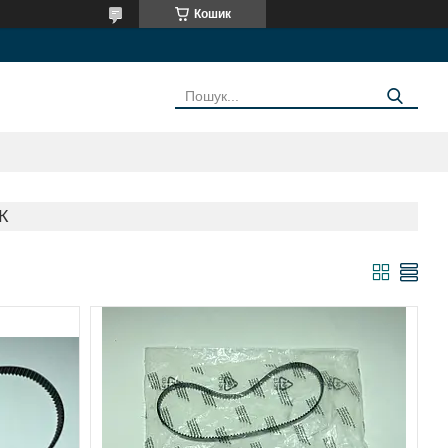
Кошик
К