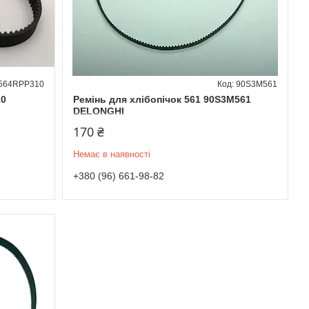
564RPP310
90S3M561
10
Ремінь для хлібопічок 561 90S3M561
DELONGHI
170 ₴
Немає в наявності
+380 (96) 661-98-82