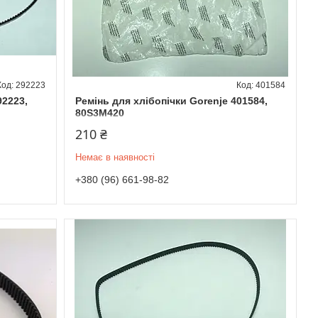
292223
401584
92223,
Ремінь для хлібопічки Gorenje 401584,
80S3M420
210 ₴
Немає в наявності
+380 (96) 661-98-82