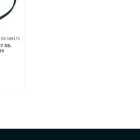
SS-186171
7 SS-
10