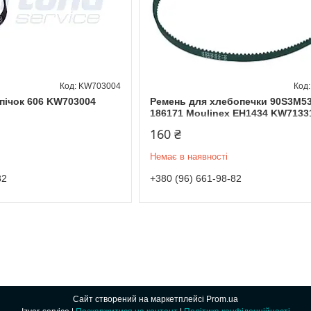
KW703004
опічок 606 KW703004
Ремень для хлебопечки 90S3M53
186171 Moulinex EH1434 KW7133
160 ₴
Немає в наявності
82
+380 (96) 661-98-82
Сайт створений на маркетплейсі
Prom.ua