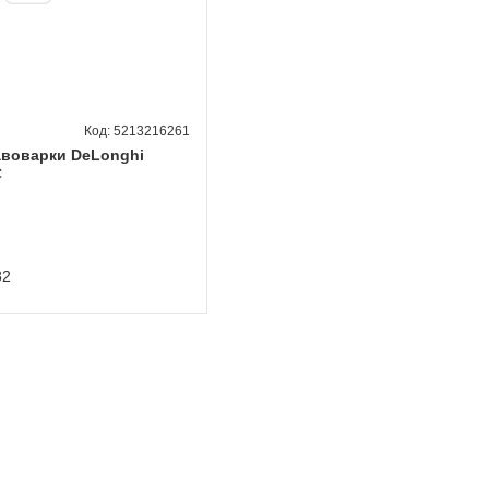
5213216261
авоварки DeLonghi
C
82