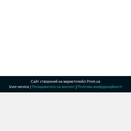
Сайт створений на маркетплейсі
Prom.ua
Izvor-service |
Поскаржитися на контент
|
Політика конфіденційності