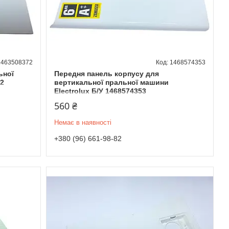
1463508372
1468574353
ьної
Передня панель корпусу для
72
вертикальної пральної машини
Electrolux Б/У 1468574353
560 ₴
Немає в наявності
+380 (96) 661-98-82