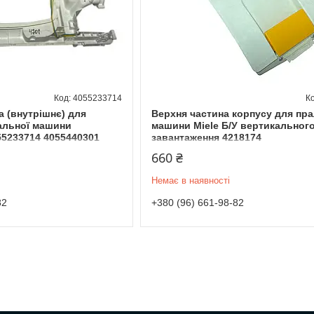
4055233714
 (внутрішнє) для
Верхня частина корпусу для пра
альної машини
машини Miele Б/У вертикальног
055233714 4055440301
завантаження 4218174
660 ₴
Немає в наявності
82
+380 (96) 661-98-82