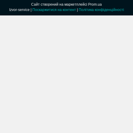
Сайт створений на маркетплейсі
Prom.ua
Izvor-service |
Поскаржитися на контент
|
Політика конфіденційності