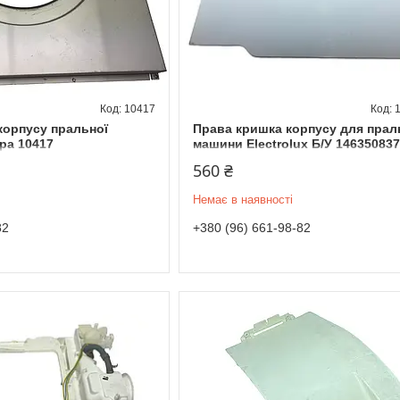
10417
корпусу пральної
Права кришка корпусу для прал
ра 10417
машини Electrolux Б/У 14635083
560 ₴
Немає в наявності
82
+380 (96) 661-98-82