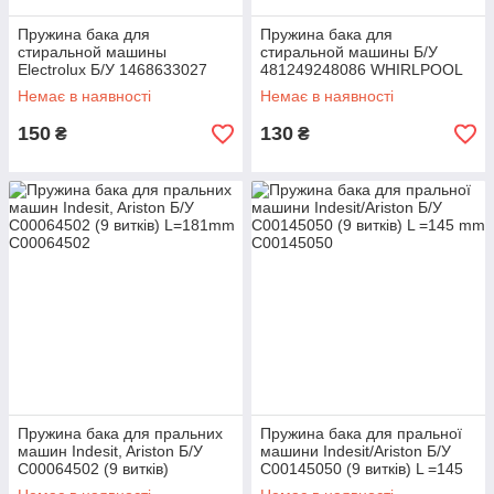
Пружина бака для
Пружина бака для
стиральной машины
стиральной машины Б/У
Electrolux Б/У 1468633027
481249248086 WHIRLPOOL
Немає в наявності
Немає в наявності
150
130
₴
₴
Пружина бака для пральних
Пружина бака для пральної
машин Indesit, Ariston Б/У
машини Indesit/Ariston Б/У
C00064502 (9 витків)
C00145050 (9 витків) L =145
L=181mm
mm