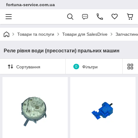
fortuna-service.com.ua
Товари та послуги
Товари для SalesDrive
Запчастин
Реле рівня води (пресостати) пральних машин
Сортування
0
Фільтри