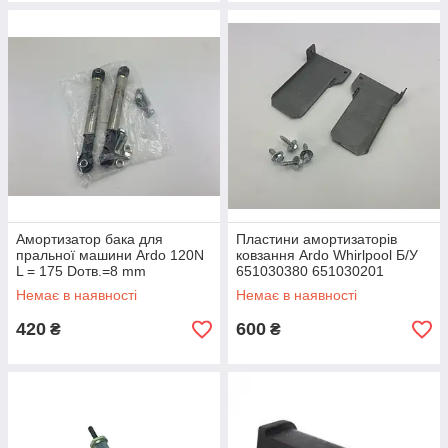
Амортизатор бака для
Пластини амортизаторів
пральної машини Ardo 120N
ковзання Ardo Whirlpool Б/У
L = 175 Dотв.=8 mm
651030380 651030201
499003200 651013920
Немає в наявності
Немає в наявності
комплект
420
600
₴
₴