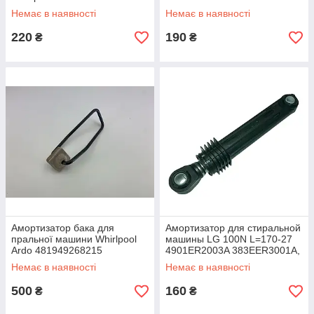
Немає в наявності
Немає в наявності
220
190
₴
₴
Амортизатор бака для
Амортизатор для стиральной
пральної машини Whirlpool
машины LG 100N L=170-27
Ardo 481949268215
4901ER2003A 383EER3001A,
383EER3001G,
Немає в наявності
Немає в наявності
383EER3001H
500
160
₴
₴