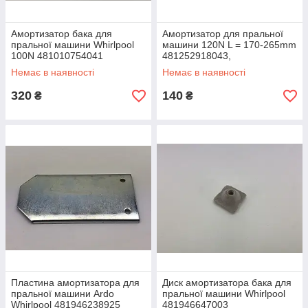
Амортизатор бака для
Амортизатор для пральної
пральної машини Whirlpool
машини 120N L = 170-265mm
100N 481010754041
481252918043,
06230106
481252918061 Whirlpool
Немає в наявності
Немає в наявності
320
140
₴
₴
Пластина амортизатора для
Диск амортизатора бака для
пральної машини Ardo
пральної машини Whirlpool
Whirlpool 481946238925
481946647003