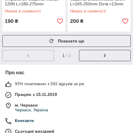
120N L=180-275mm
L=165-250mm Dотв.=13mm
Dотв.=13/8mm C00303587,
C00309597, C00140744
Немає в наявності
Немає в наявності
C00196002
190
200
₴
₴
Показати ще
1
/ 2
Про нас
93% позитивних з 592 відгуків за рік
Працює з 15.11.2019
м. Черкаси
Черкаси, Україна
Контакти
Сьогодні вихідний