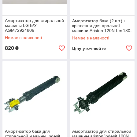
Амортизатор для стиральной
Амортизатор бака (2 шт.) +
машины LG Б/У
кріплення для пральної
AGM72924806
машини Ariston 120N L = 180-
AGM72924807-1
270 mm C00303583
Немає в наявності
Немає в наявності
820
₴
Ціну уточнюйте
Амортизатор бака для
Амортизатор для стиральной
стиральной машины Indesit
машины ariston/indesit 100N