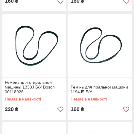
160
160
₴
₴
Ремень для стиральной
машины 1333J Б/У Bosch
Ремінь для пральної машини
00118926
1194J5 Б/У
Немає в наявності
Немає в наявності
220
160
₴
₴