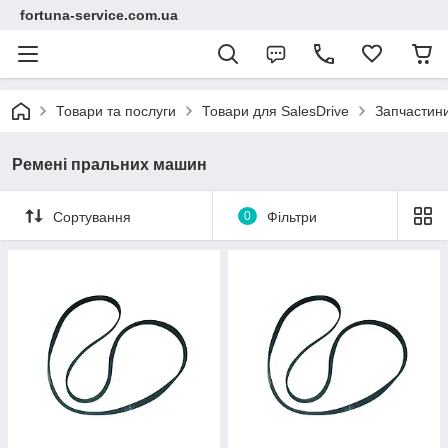
fortuna-service.com.ua
Товари та послуги
Товари для SalesDrive
Запчастин
Ремені пральних машин
Сортування
0
Фільтри