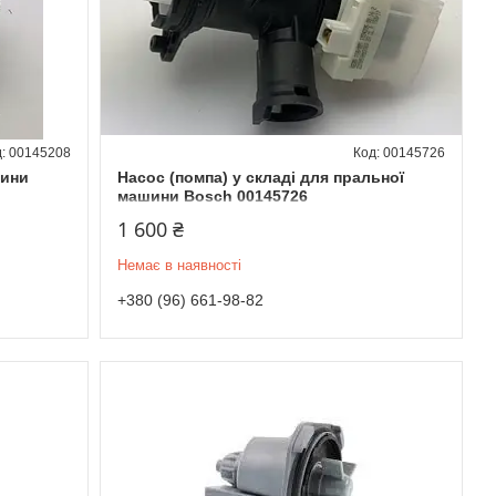
00145208
00145726
шини
Насос (помпа) у складі для пральної
машини Bosch 00145726
1 600 ₴
Немає в наявності
+380 (96) 661-98-82