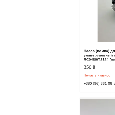
Насос (помпа) д
универсальный A
RC0480/T2124 (а
350 ₴
Немає в наявності
+380 (96) 661-98-