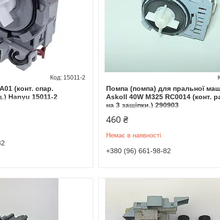
15011-2
01 (конт. спар.
Помпа (помпа) для пральної ма
щ.) Hanyu 15011-2
Askoll 40W M325 RC0014 (конт. ра
на 3 защіпки.) 290903
460 ₴
Немає в наявності
82
+380 (96) 661-98-82