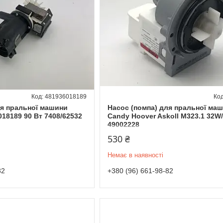
481936018189
ля пральної машини
Насос (помпа) для пральної ма
018189 90 Вт 7408/62532
Candy Hoover Askoll M323.1 32W
49002228
530 ₴
Немає в наявності
82
+380 (96) 661-98-82