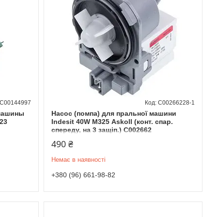
C00144997
C00266228-1
 машины
Насос (помпа) для пральної машини
23
Indesit 40W М325 Askoll (конт. спар.
спереду, на 3 защіп.) C002662
490 ₴
Немає в наявності
+380 (96) 661-98-82