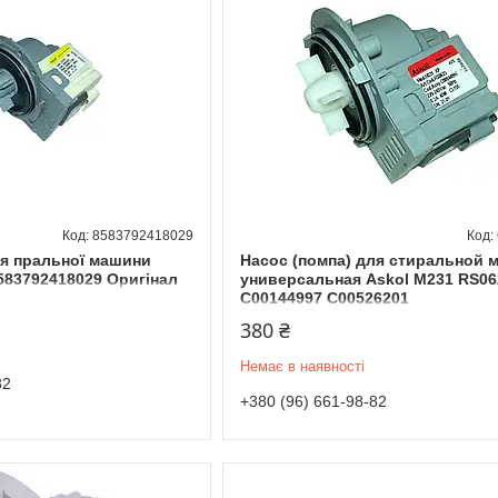
8583792418029
ля пральної машини
Насос (помпа) для стиральной
8583792418029 Оригінал
универсальная Askol M231 RS06
C00144997 C00526201
380 ₴
Немає в наявності
82
+380 (96) 661-98-82