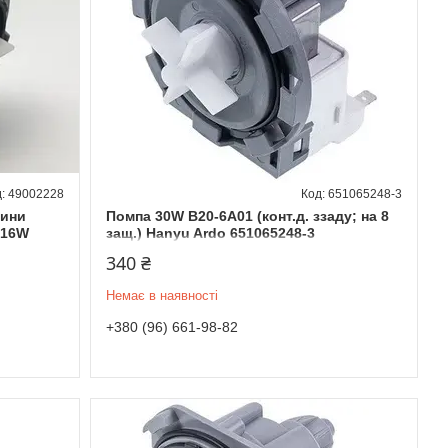
49002228
651065248-3
шини
Помпа 30W B20-6A01 (конт.д. ззаду; на 8
/16W
защ.) Hanyu Ardo 651065248-3
340 ₴
Немає в наявності
+380 (96) 661-98-82