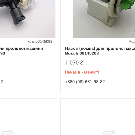
00145093
для пральної машини
Насос (помпа) для пральної ма
093
Bosch 00145208
1 070 ₴
Немає в наявності
82
+380 (96) 661-98-82