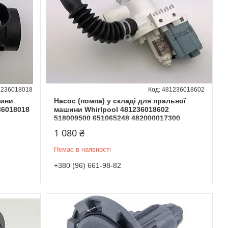
1236018018
481236018602
шини
Насос (помпа) у складі для пральної
36018018
машини Whirlpool 481236018602
518009500 651065248 482000017300
1 080 ₴
Немає в наявності
+380 (96) 661-98-82