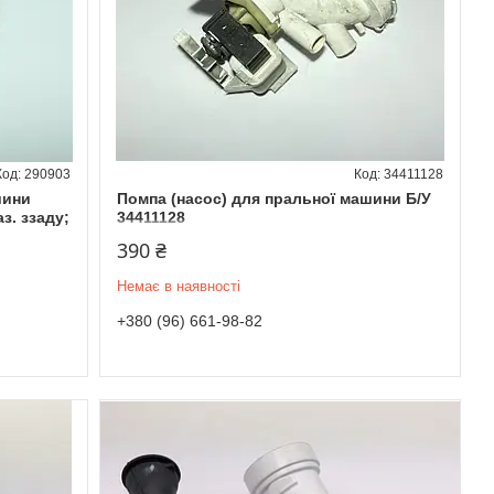
290903
34411128
шини
Помпа (насос) для пральної машини Б/У
з. ззаду;
34411128
390 ₴
Немає в наявності
+380 (96) 661-98-82