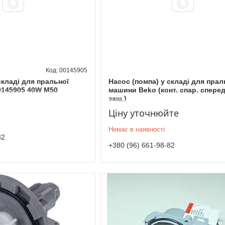
00145905
складі для пральної
Насос (помпа) у складі для прал
0145905 40W M50
машини Beko (конт. спар. сперед
защ.)
Ціну уточнюйте
Немає в наявності
82
+380 (96) 661-98-82