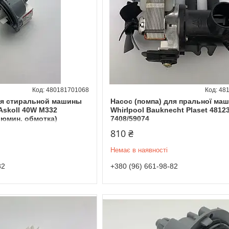
480181701068
48
ля стиральной машины
Насос (помпа) для пральної ма
skoll 40W M332
Whirlpool Bauknecht Plaset 4812
люмин. обмотка)
7408/59074
810 ₴
Немає в наявності
82
+380 (96) 661-98-82