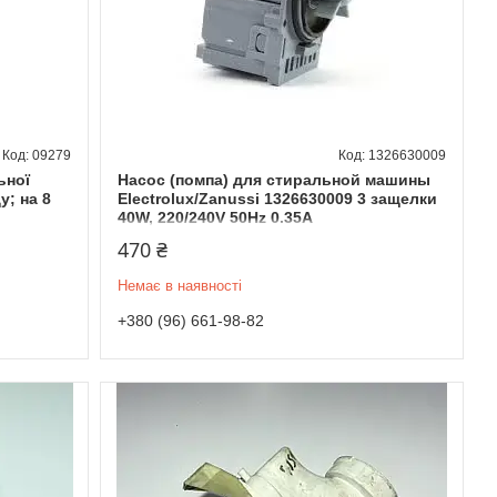
09279
1326630009
ьної
Насос (помпа) для стиральной машины
у; на 8
Electrolux/Zanussi 1326630009 3 защелки
40W, 220/240V 50Hz 0.35A
470 ₴
Немає в наявності
+380 (96) 661-98-82