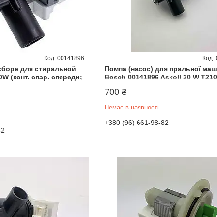
00141896
 сборе для стиральной
Помпа (насос) для пральної ма
W (конт. спар. спереди;
Bosch 00141896 Askoll 30 W T21
700 ₴
Немає в наявності
+380 (96) 661-98-82
82