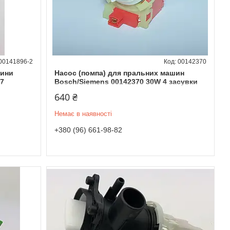
00141896-2
00142370
шини
Насос (помпа) для пральних машин
07
Bosch/Siemens 00142370 30W 4 засувки
640 ₴
Немає в наявності
+380 (96) 661-98-82