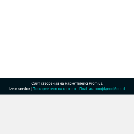
Сайт створений на маркетплейсі
Prom.ua
Izvor-service |
Поскаржитися на контент
|
Політика конфіденційності