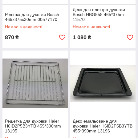
Деко для електро духовки
Решітка для духовки Bosch
Bosch HBG558 465*375m
465x375x30mm 00577170
11570
Немає в наявності
Немає в наявності
870
1 080
₴
₴
Решетка для духовки Haier
Деко емальоване для
H6ID2P5B3YTB 455*390mm
духовки Haier H6ID2P5B3YTB
13195
455*390mm 13196